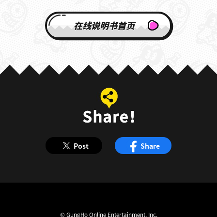
在线说明书首页
Post
Share
© GungHo Online Entertainment, Inc.