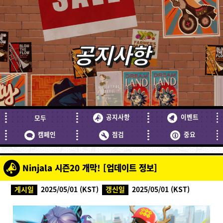
공지사항
공지사항
이벤트
모두
캠페인
점검
중요
Ninjala 시즌20 개막! [업데이트 정보]
게시일
2025/05/01 (KST)
갱신일
2025/05/01 (KST)