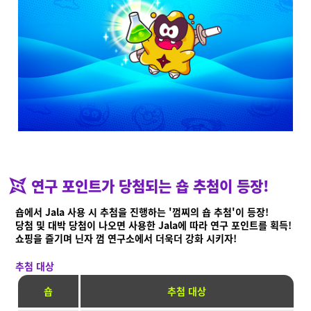
Ninjala란?
Ninjala란?
플레이 방법
스테이지
닌자 껌
시즌 정보
공지사항
영상
온라인 매뉴얼
연구 포인트가 당첨되는 숍 추첨이 등장!
상품 정보
숍에서 Jala 사용 시 추첨을 진행하는 '껌찌의 숍 추첨'이 등장!
당첨 및 대박 당첨이 나오면 사용한 Jala에 따라 연구 포인트를 획득!
Language
쇼핑을 즐기며 닌자 껌 연구소에서 더욱더 강화 시키자!
추첨 대상
숍
추첨 대상