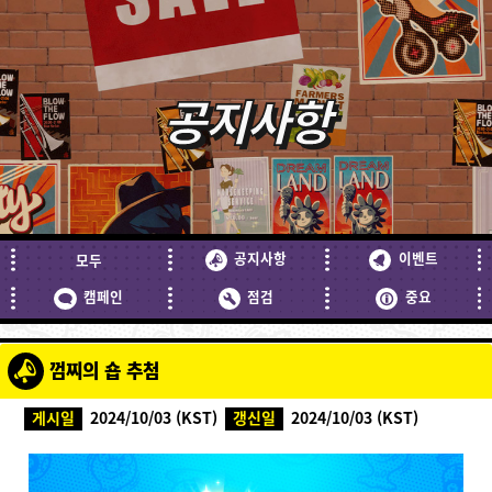
공지사항
공지사항
이벤트
모두
캠페인
점검
중요
껌찌의 숍 추첨
게시일
2024/10/03 (KST)
갱신일
2024/10/03 (KST)